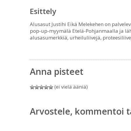
Esittely
Alusasut Justihi Eikä Melekehen on palveleva
pop-up-myymälä Etelä-Pohjanmaalla ja läh
alusasumerkkiä, urheiluliivejä, proteesiliivej
Anna pisteet
(ei vielä ääniä)
Arvostele, kommentoi t