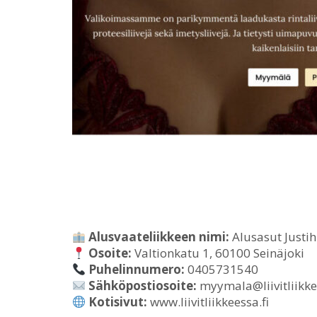
Alusvaateliikkeen nimi:
Alusasut Justi
Osoite:
Valtionkatu 1, 60100 Seinäjoki
Puhelinnumero:
0405731540
Sähköpostiosoite:
myymala@liivitliikke
Kotisivut:
www.liivitliikkeessa.fi