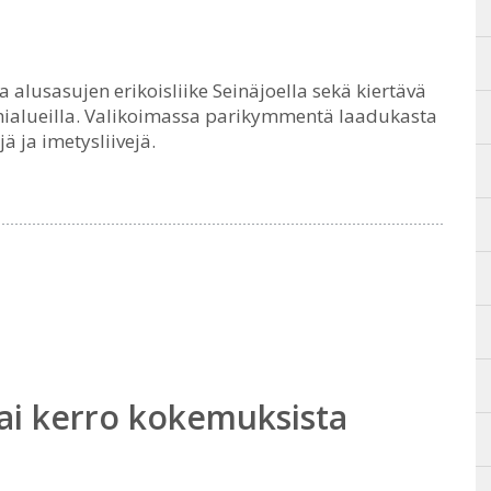
 alusasujen erikoisliike Seinäjoella sekä kiertävä
ialueilla. Valikoimassa parikymmentä laadukasta
ä ja imetysliivejä.
ai kerro kokemuksista