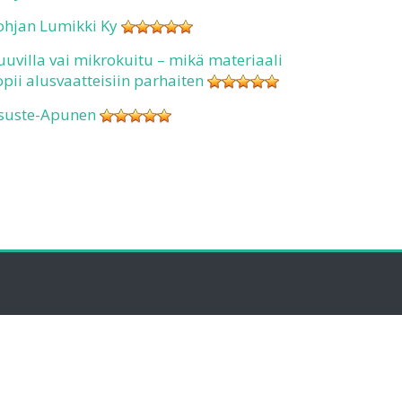
ohjan Lumikki Ky
uuvilla vai mikrokuitu – mikä materiaali
opii alusvaatteisiin parhaiten
suste-Apunen