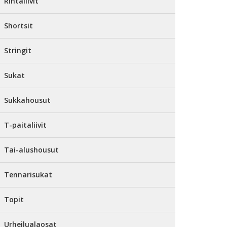
Rintaliivit
Shortsit
Stringit
Sukat
Sukkahousut
T-paitaliivit
Tai-alushousut
Tennarisukat
Topit
Urheilualaosat