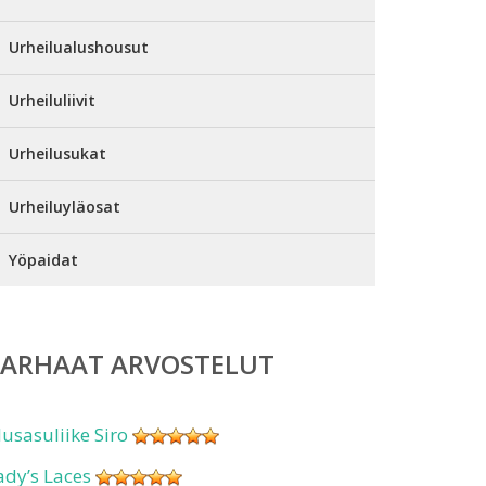
Urheilualushousut
Urheiluliivit
Urheilusukat
Urheiluyläosat
Yöpaidat
PARHAAT ARVOSTELUT
lusasuliike Siro
ady’s Laces