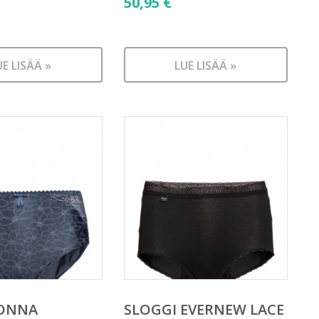
50,95
€
UE LISÄÄ »
LUE LISÄÄ »
ONNA
SLOGGI EVERNEW LACE