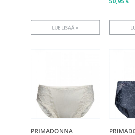
50,95
€
LUE LISÄÄ »
L
PRIMADONNA
PRIMAD