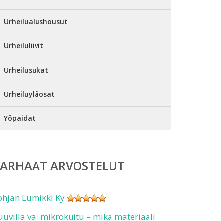
Urheilualushousut
Urheiluliivit
Urheilusukat
Urheiluyläosat
Yöpaidat
PARHAAT ARVOSTELUT
ohjan Lumikki Ky
uuvilla vai mikrokuitu – mikä materiaali