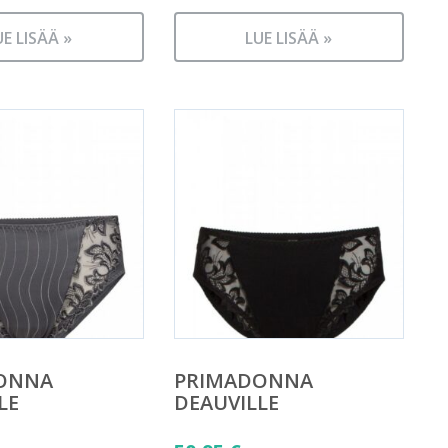
UE LISÄÄ »
LUE LISÄÄ »
ONNA
PRIMADONNA
LE
DEAUVILLE