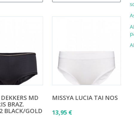
s
A
A
p
A
 DEKKERS MD
MISSYA LUCIA TAI NOS
IS BRAZ.
2 BLACK/GOLD
13,95
€