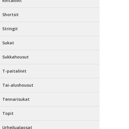
Rintaliivit
Shortsit
Stringit
Sukat
Sukkahousut
T-paitaliivit
Tai-alushousut
Tennarisukat
Topit
Urheilualaosat