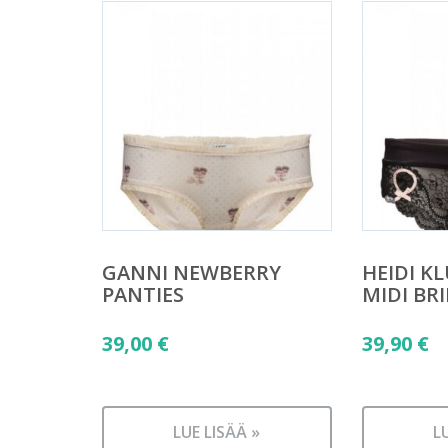
GANNI NEWBERRY
HEIDI K
PANTIES
MIDI BRI
39,00
€
39,90
€
LUE LISÄÄ »
L