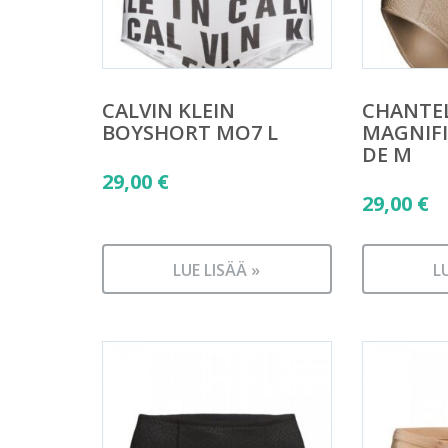
CALVIN KLEIN
CHANTEL
BOYSHORT MO7 L
MAGNIF
DE M
29,00
€
29,00
€
LUE LISÄÄ »
L