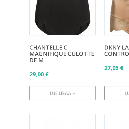
CHANTELLE C-
DKNY LA
MAGNIFIQUE CULOTTE
CONTROL
DE M
27,95
€
29,00
€
LUE LISÄÄ »
L