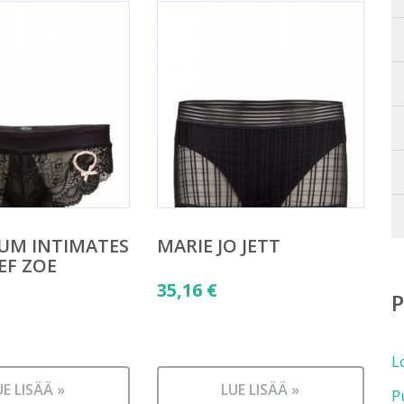
LUM INTIMATES
MARIE JO JETT
EF ZOE
35,16
€
L
UE LISÄÄ »
LUE LISÄÄ »
P