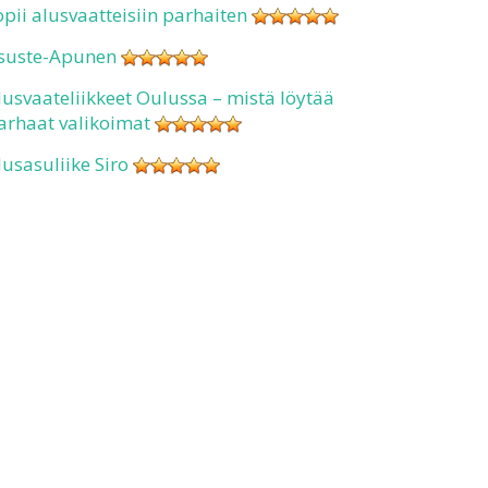
opii alusvaatteisiin parhaiten
suste-Apunen
lusvaateliikkeet Oulussa – mistä löytää
arhaat valikoimat
lusasuliike Siro