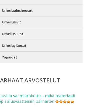
Urheilualushousut
Urheiluliivit
Urheilusukat
Urheiluyläosat
Yöpaidat
PARHAAT ARVOSTELUT
uuvilla vai mikrokuitu – mikä materiaali
opii alusvaatteisiin parhaiten