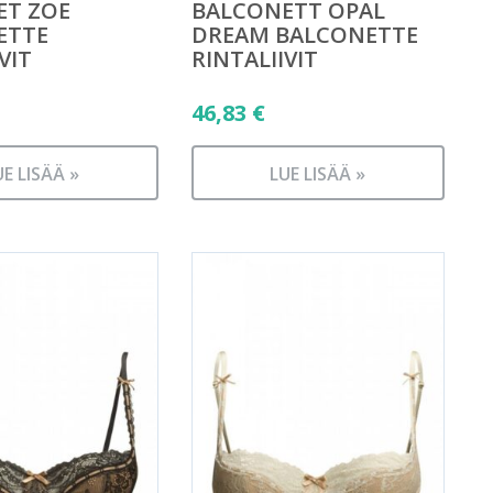
ET ZOE
BALCONETT OPAL
ETTE
DREAM BALCONETTE
VIT
RINTALIIVIT
46,83
€
UE LISÄÄ »
LUE LISÄÄ »