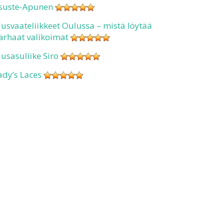
suste-Apunen
lusvaateliikkeet Oulussa – mistä löytää
arhaat valikoimat
lusasuliike Siro
ady’s Laces