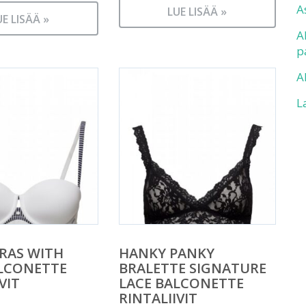
A
LUE LISÄÄ »
UE LISÄÄ »
A
p
A
L
BRAS WITH
HANKY PANKY
LCONETTE
BRALETTE SIGNATURE
VIT
LACE BALCONETTE
RINTALIIVIT