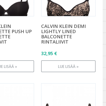
KLEIN
CALVIN KLEIN DEMI
TTE PUSH UP
LIGHTLY LINED
ETTE
BALCONETTE
VIT
RINTALIIVIT
32,95
€
UE LISÄÄ »
LUE LISÄÄ »