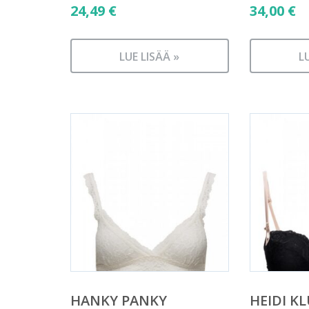
24,49
€
34,00
€
LUE LISÄÄ »
L
HANKY PANKY
HEIDI K