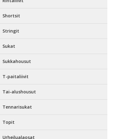
Rintaliivit
Shortsit
Stringit
Sukat
Sukkahousut
T-paitaliivit
Tai-alushousut
Tennarisukat
Topit
Urheilualaosat