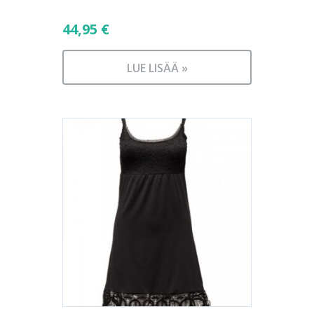
44,95
€
LUE LISÄÄ »