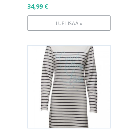
34,99
€
LUE LISÄÄ »