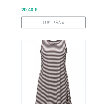
20,40
€
LUE LISÄÄ »