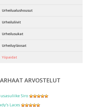
Urheilualushousut
Urheiluliivit
Urheilusukat
Urheiluyläosat
Yöpaidat
PARHAAT ARVOSTELUT
lusasuliike Siro
ady’s Laces