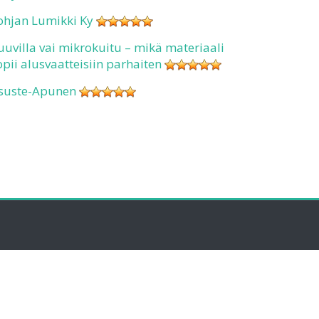
ohjan Lumikki Ky
uuvilla vai mikrokuitu – mikä materiaali
opii alusvaatteisiin parhaiten
suste-Apunen