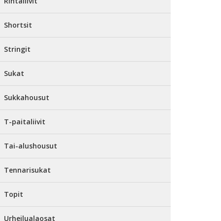
Rintaliivit
Shortsit
Stringit
Sukat
Sukkahousut
T-paitaliivit
Tai-alushousut
Tennarisukat
Topit
Urheilualaosat