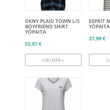
DKNY PLAID TOWN L/S
ESPRIT 
BOYFRIEND SHIRT
YÖPAITA
YÖPAITA
27,99
€
53,97
€
LUE LISÄÄ »
L