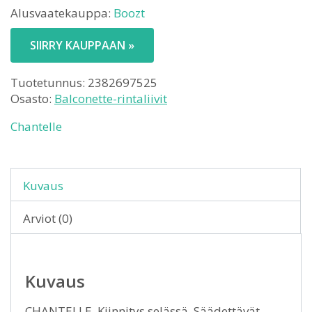
Alusvaatekauppa:
Boozt
SIIRRY KAUPPAAN »
Tuotetunnus:
2382697525
Osasto:
Balconette-rintaliivit
Chantelle
Kuvaus
Arviot (0)
Kuvaus
CHANTELLE. Kiinnitys selässä. Säädettävät