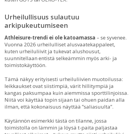
Urheilullisuus sulautuu
arkipukeutumiseen
Athleisure-trendi ei ole katoamassa
– se syvenee.
Vuonna 2026 urheilulliset alusvaatekappaleet,
kuten urheiluliivit ja tukevat alushousut,
suunnitellaan entistä selkeämmin myös arki- ja
toimistokäyttöön.
Tämä näkyy erityisesti urheiluliivien muotoilussa:
leikkaukset ovat siistimpiä, värit hillitympiä ja
kangas paksumpaa kuin aiemmissa sporttilinjoissa.
Niitä voi käyttää topin sijaan tai ohuen paidan alla
ilman, että kokonaisuus näyttää ”saliasuulta”.
Käytännön esimerkki tästä on tilanne, jossa
toimistolla on lämmin ja löysä t-paita paljastaa