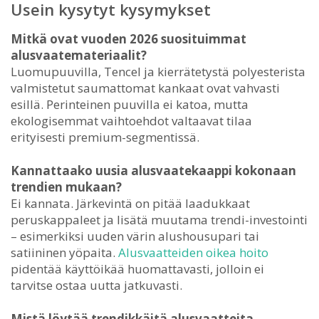
Usein kysytyt kysymykset
Mitkä ovat vuoden 2026 suosituimmat
alusvaatemateriaalit?
Luomupuuvilla, Tencel ja kierrätetystä polyesterista
valmistetut saumattomat kankaat ovat vahvasti
esillä. Perinteinen puuvilla ei katoa, mutta
ekologisemmat vaihtoehdot valtaavat tilaa
erityisesti premium-segmentissä.
Kannattaako uusia alusvaatekaappi kokonaan
trendien mukaan?
Ei kannata. Järkevintä on pitää laadukkaat
peruskappaleet ja lisätä muutama trendi-investointi
– esimerkiksi uuden värin alushousupari tai
satiininen yöpaita.
Alusvaatteiden oikea hoito
pidentää käyttöikää huomattavasti, jolloin ei
tarvitse ostaa uutta jatkuvasti.
Mistä löytää trendikkäitä alusvaatteita