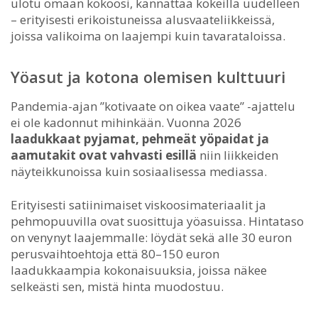
ulotu omaan kokoosi, kannattaa kokeilla uudelleen
– erityisesti erikoistuneissa alusvaateliikkeissä,
joissa valikoima on laajempi kuin tavarataloissa.
Yöasut ja kotona olemisen kulttuuri
Pandemia-ajan ”kotivaate on oikea vaate” -ajattelu
ei ole kadonnut mihinkään. Vuonna 2026
laadukkaat pyjamat, pehmeät yöpaidat ja
aamutakit ovat vahvasti esillä
niin liikkeiden
näyteikkunoissa kuin sosiaalisessa mediassa.
Erityisesti satiinimaiset viskoosimateriaalit ja
pehmopuuvilla ovat suosittuja yöasuissa. Hintataso
on venynyt laajemmalle: löydät sekä alle 30 euron
perusvaihtoehtoja että 80–150 euron
laadukkaampia kokonaisuuksia, joissa näkee
selkeästi sen, mistä hinta muodostuu.