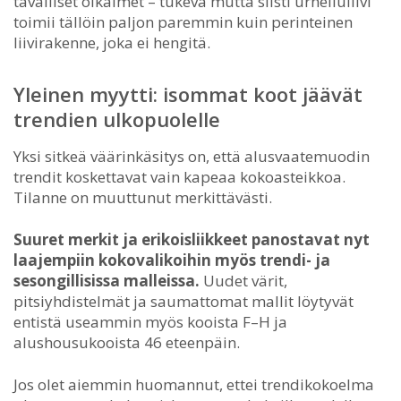
tavalliset olkaimet – tukeva mutta siisti urheiluliivi
toimii tällöin paljon paremmin kuin perinteinen
liivirakenne, joka ei hengitä.
Yleinen myytti: isommat koot jäävät
trendien ulkopuolelle
Yksi sitkeä väärinkäsitys on, että alusvaatemuodin
trendit koskettavat vain kapeaa kokoasteikkoa.
Tilanne on muuttunut merkittävästi.
Suuret merkit ja erikoisliikkeet panostavat nyt
laajempiin kokovalikoihin myös trendi- ja
sesongillisissa malleissa.
Uudet värit,
pitsiyhdistelmät ja saumattomat mallit löytyvät
entistä useammin myös kooista F–H ja
alushousukooista 46 eteenpäin.
Jos olet aiemmin huomannut, ettei trendikokoelma