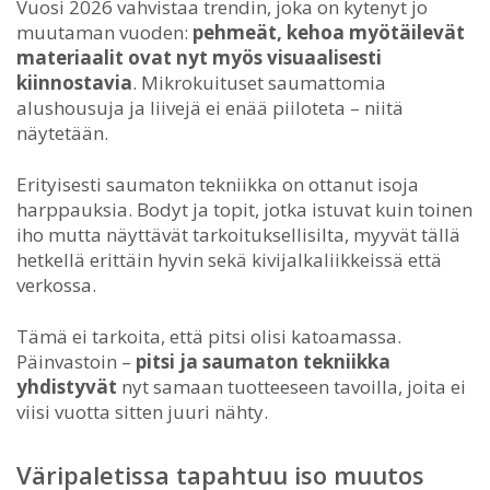
Vuosi 2026 vahvistaa trendin, joka on kytenyt jo
muutaman vuoden:
pehmeät, kehoa myötäilevät
materiaalit ovat nyt myös visuaalisesti
kiinnostavia
. Mikrokuituset saumattomia
alushousuja ja liivejä ei enää piiloteta – niitä
näytetään.
Erityisesti saumaton tekniikka on ottanut isoja
harppauksia. Bodyt ja topit, jotka istuvat kuin toinen
iho mutta näyttävät tarkoituksellisilta, myyvät tällä
hetkellä erittäin hyvin sekä kivijalkaliikkeissä että
verkossa.
Tämä ei tarkoita, että pitsi olisi katoamassa.
Päinvastoin –
pitsi ja saumaton tekniikka
yhdistyvät
nyt samaan tuotteeseen tavoilla, joita ei
viisi vuotta sitten juuri nähty.
Väripaletissa tapahtuu iso muutos