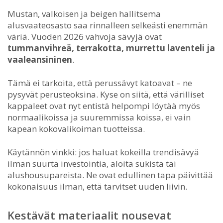
Mustan, valkoisen ja beigen hallitsema
alusvaateosasto saa rinnalleen selkeästi enemmän
väriä. Vuoden 2026 vahvoja sävyjä ovat
tummanvihreä, terrakotta, murrettu laventeli ja
vaaleansininen
.
Tämä ei tarkoita, että perussävyt katoavat – ne
pysyvät perusteoksina. Kyse on siitä, että värilliset
kappaleet ovat nyt entistä helpompi löytää myös
normaalikoissa ja suuremmissa koissa, ei vain
kapean kokovalikoiman tuotteissa.
Käytännön vinkki: jos haluat kokeilla trendisävyä
ilman suurta investointia, aloita sukista tai
alushousupareista. Ne ovat edullinen tapa päivittää
kokonaisuus ilman, että tarvitset uuden liivin.
Kestävät materiaalit nousevat