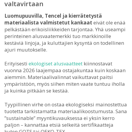
valtavirtaan
Luomupuuvilla, Tencel ja kierrätetystä
materiaalista valmistetut kankaat
eivät ole enää
pelkästään erikoisliikkeiden tarjontaa. Yhä useampi
perinteinen alusvaatemerkki tuo markkinoille
kestäviä linjoja, ja kuluttajien kysyntä on todellinen
ajuri muutokselle.
Erityisesti
ekologiset alusvaatteet
kiinnostavat
vuonna 2026 laajempaa ostajakuntaa kuin koskaan
aiemmin. Materiaalivalinnat vaikuttavat paitsi
ympäristöön, myös siihen miten vaate tuntuu iholla
ja kuinka pitkään se kestää.
Tyypillinen virhe on ostaa ekologiseksi mainostettua
tuotetta tarkistamatta materiaalikoostumusta. Sana
”sustainable” myyntikuvauksessa ei yksin kerro
paljon – kannattaa etsiä selkeitä sertifikaatteja
kuten GOTS tai OEKO-TEX.