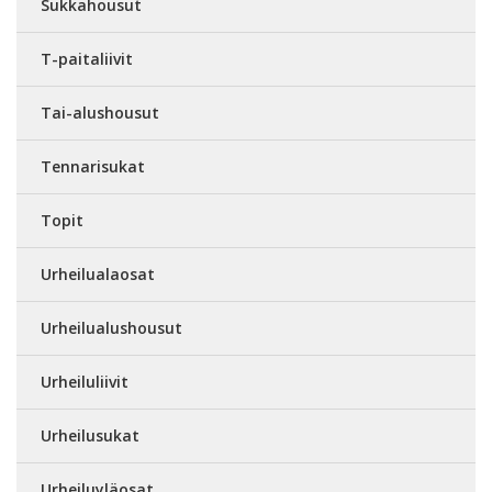
Sukkahousut
T-paitaliivit
Tai-alushousut
Tennarisukat
Topit
Urheilualaosat
Urheilualushousut
Urheiluliivit
Urheilusukat
Urheiluyläosat