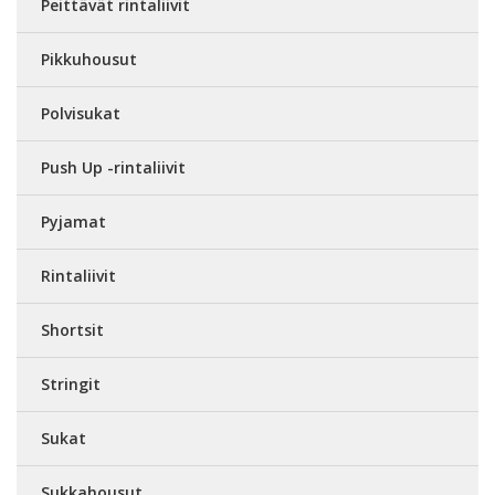
Peittävät rintaliivit
Pikkuhousut
Polvisukat
Push Up -rintaliivit
Pyjamat
Rintaliivit
Shortsit
Stringit
Sukat
Sukkahousut