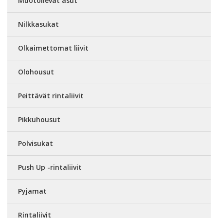
Muotoilevat asut
Nilkkasukat
Olkaimettomat liivit
Olohousut
Peittävät rintaliivit
Pikkuhousut
Polvisukat
Push Up -rintaliivit
Pyjamat
Rintaliivit