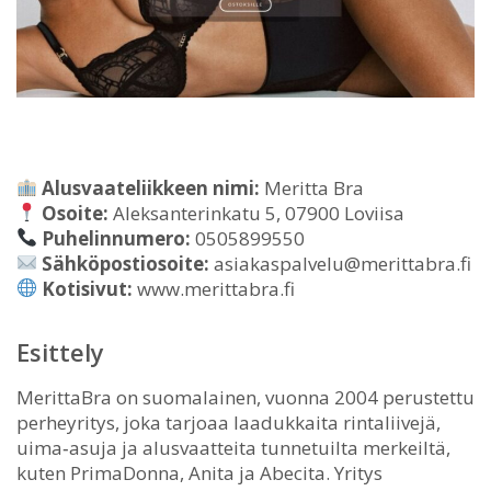
Alusvaateliikkeen nimi:
Meritta Bra
Osoite:
Aleksanterinkatu 5, 07900 Loviisa
Puhelinnumero:
0505899550
Sähköpostiosoite:
asiakaspalvelu@merittabra.fi
Kotisivut:
www.merittabra.fi
Esittely
MerittaBra on suomalainen, vuonna 2004 perustettu
perheyritys, joka tarjoaa laadukkaita rintaliivejä,
uima‑asuja ja alusvaatteita tunnetuilta merkeiltä,
kuten PrimaDonna, Anita ja Abecita. Yritys