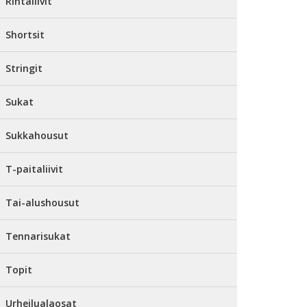
Rintaliivit
Shortsit
Stringit
Sukat
Sukkahousut
T-paitaliivit
Tai-alushousut
Tennarisukat
Topit
Urheilualaosat