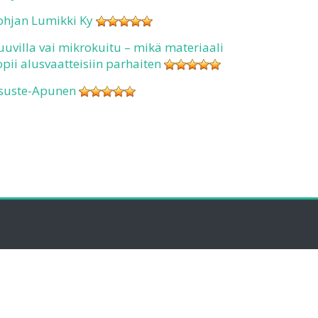
ohjan Lumikki Ky
uuvilla vai mikrokuitu – mikä materiaali
opii alusvaatteisiin parhaiten
suste-Apunen