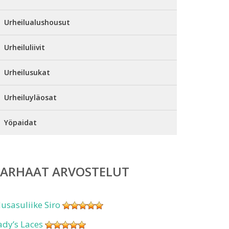
Urheilualushousut
Urheiluliivit
Urheilusukat
Urheiluyläosat
Yöpaidat
PARHAAT ARVOSTELUT
lusasuliike Siro
ady’s Laces