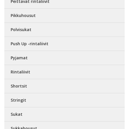
Peittävät rintaliivit
Pikkuhousut
Polvisukat
Push Up -rintaliivit
Pyjamat
Rintaliivit
Shortsit
Stringit
Sukat
Sukkahousut