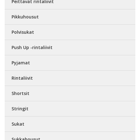
Peittävät rintaliivit
Pikkuhousut
Polvisukat
Push Up -rintaliivit
Pyjamat
Rintaliivit
Shortsit
Stringit
Sukat
Sukkahousut