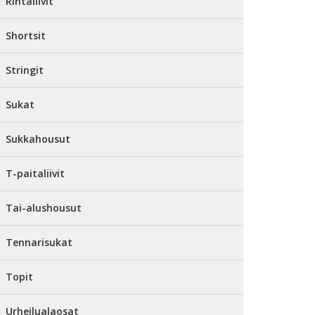
Rintaliivit
Shortsit
Stringit
Sukat
Sukkahousut
T-paitaliivit
Tai-alushousut
Tennarisukat
Topit
Urheilualaosat