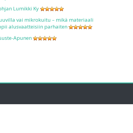
ohjan Lumikki Ky
uuvilla vai mikrokuitu – mikä materiaali
opii alusvaatteisiin parhaiten
suste-Apunen