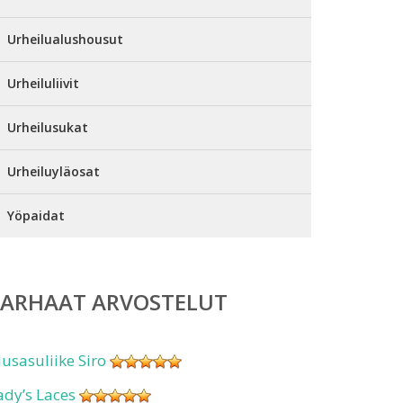
Urheilualushousut
Urheiluliivit
Urheilusukat
Urheiluyläosat
Yöpaidat
PARHAAT ARVOSTELUT
lusasuliike Siro
ady’s Laces