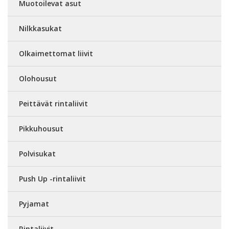
Muotoilevat asut
Nilkkasukat
Olkaimettomat liivit
Olohousut
Peittävät rintaliivit
Pikkuhousut
Polvisukat
Push Up -rintaliivit
Pyjamat
Rintaliivit