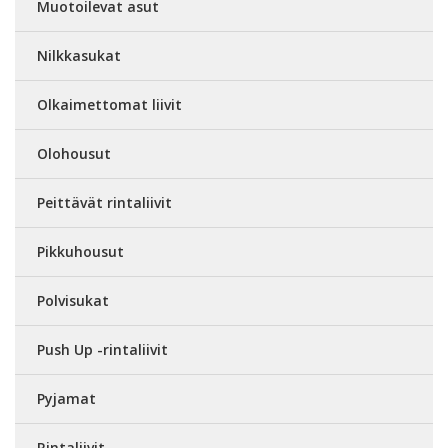
Muotoilevat asut
Nilkkasukat
Olkaimettomat liivit
Olohousut
Peittävät rintaliivit
Pikkuhousut
Polvisukat
Push Up -rintaliivit
Pyjamat
Rintaliivit