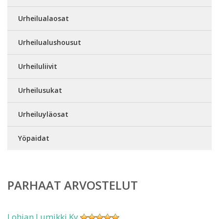
Urheilualaosat
Urheilualushousut
Urheiluliivit
Urheilusukat
Urheiluyläosat
Yöpaidat
PARHAAT ARVOSTELUT
Lohjan Lumikki Ky