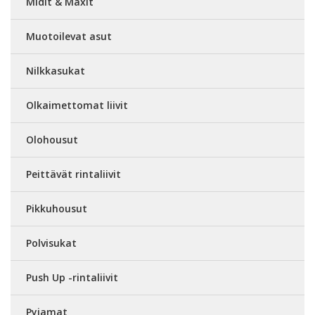
Midit & Maxit
Muotoilevat asut
Nilkkasukat
Olkaimettomat liivit
Olohousut
Peittävät rintaliivit
Pikkuhousut
Polvisukat
Push Up -rintaliivit
Pyjamat