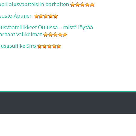
opii alusvaatteisiin parhaiten
suste-Apunen
lusvaateliikkeet Oulussa – mistä löytää
arhaat valikoimat
lusasuliike Siro