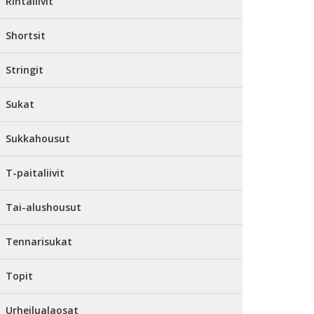
Rintaliivit
Shortsit
Stringit
Sukat
Sukkahousut
T-paitaliivit
Tai-alushousut
Tennarisukat
Topit
Urheilualaosat