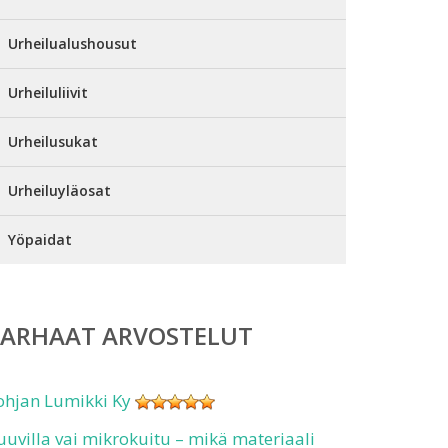
Urheilualushousut
Urheiluliivit
Urheilusukat
Urheiluyläosat
Yöpaidat
PARHAAT ARVOSTELUT
ohjan Lumikki Ky
uuvilla vai mikrokuitu – mikä materiaali