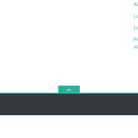
A
L
L
P
s