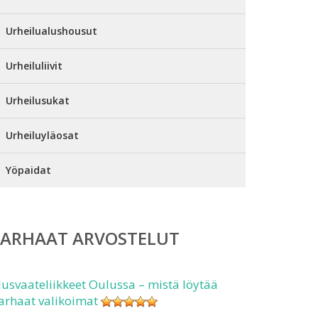
Urheilualushousut
Urheiluliivit
Urheilusukat
Urheiluyläosat
Yöpaidat
PARHAAT ARVOSTELUT
lusvaateliikkeet Oulussa – mistä löytää
arhaat valikoimat