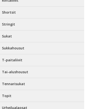
Rintaliivit
Shortsit
Stringit
Sukat
Sukkahousut
T-paitaliivit
Tai-alushousut
Tennarisukat
Topit
Urheilualaosat