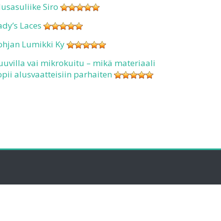
lusasuliike Siro
ady’s Laces
ohjan Lumikki Ky
uuvilla vai mikrokuitu – mikä materiaali
opii alusvaatteisiin parhaiten