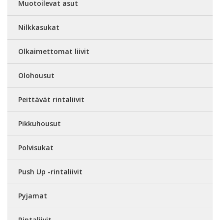
Muotoilevat asut
Nilkkasukat
Olkaimettomat liivit
Olohousut
Peittävät rintaliivit
Pikkuhousut
Polvisukat
Push Up -rintaliivit
Pyjamat
Rintaliivit