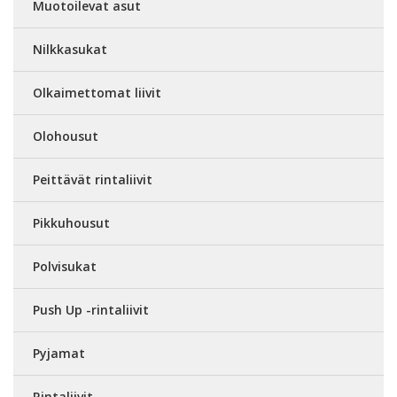
Muotoilevat asut
Nilkkasukat
Olkaimettomat liivit
Olohousut
Peittävät rintaliivit
Pikkuhousut
Polvisukat
Push Up -rintaliivit
Pyjamat
Rintaliivit