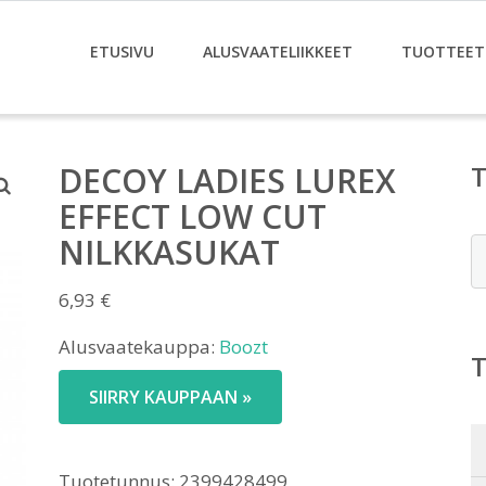
ETUSIVU
ALUSVAATELIIKKEET
TUOTTEET
DECOY LADIES LUREX
EFFECT LOW CUT
NILKKASUKAT
E
6,93
€
Alusvaatekauppa:
Boozt
SIIRRY KAUPPAAN »
Tuotetunnus:
2399428499