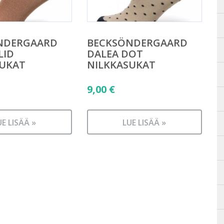
NDERGAARD
BECKSÖNDERGAARD
LID
DALEA DOT
SUKAT
NILKKASUKAT
9,00
€
UE LISÄÄ »
LUE LISÄÄ »