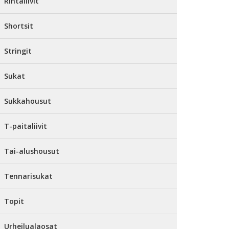
Rintaliivit
Shortsit
Stringit
Sukat
Sukkahousut
T-paitaliivit
Tai-alushousut
Tennarisukat
Topit
Urheilualaosat