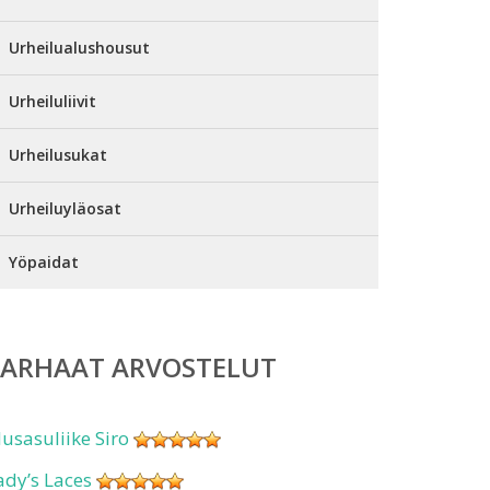
Urheilualushousut
Urheiluliivit
Urheilusukat
Urheiluyläosat
Yöpaidat
PARHAAT ARVOSTELUT
lusasuliike Siro
ady’s Laces