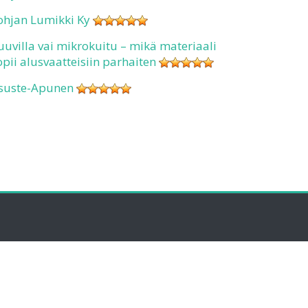
ohjan Lumikki Ky
uuvilla vai mikrokuitu – mikä materiaali
opii alusvaatteisiin parhaiten
suste-Apunen