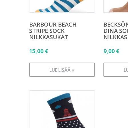
BARBOUR BEACH
BECKSÖ
STRIPE SOCK
DINA SO
NILKKASUKAT
NILKKA
15,00
€
9,00
€
LUE LISÄÄ »
L