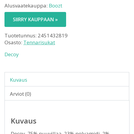
Alusvaatekauppa:
Boozt
SIIRRY KAUPPAAN »
Tuotetunnus:
2451432819
Osasto:
Tennarisukat
Decoy
Kuvaus
Arviot (0)
Kuvaus
Decoy. 75% puuvillaa, 23% polyamidi, 2%