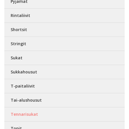
Pyjamat
Rintaliivit
Shortsit
Stringit
Sukat
Sukkahousut
T-paitaliivit
Tai-alushousut
Tennarisukat
Topit