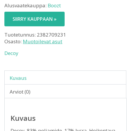
Alusvaatekauppa:
Boozt
SIIRRY KAUPPAAN »
Tuotetunnus:
2382709231
Osasto:
Muotoilevat asut
Decoy
Kuvaus
Arviot (0)
Kuvaus
Decoy. 83% poliamide, 17% lycra. Hoikentava.