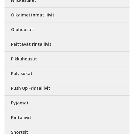
Nilkkasukat
Olkaimettomat liivit
Olohousut
Peittävät rintaliivit
Pikkuhousut
Polvisukat
Push Up -rintaliivit
Pyjamat
Rintaliivit
Shortsit