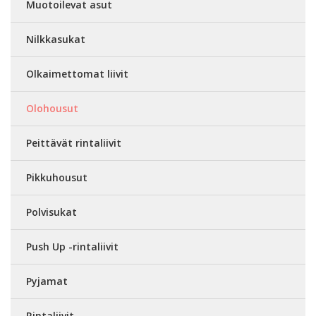
Muotoilevat asut
Nilkkasukat
Olkaimettomat liivit
Olohousut
Peittävät rintaliivit
Pikkuhousut
Polvisukat
Push Up -rintaliivit
Pyjamat
Rintaliivit