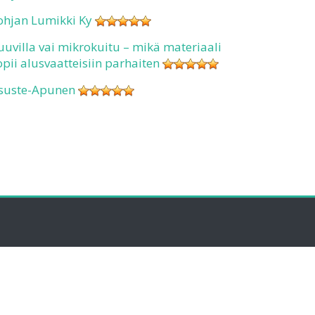
ohjan Lumikki Ky
uuvilla vai mikrokuitu – mikä materiaali
opii alusvaatteisiin parhaiten
suste-Apunen