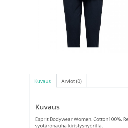
Kuvaus
Arviot (0)
Kuvaus
Esprit Bodywear Women. Cotton100%. Ren
vyötärönauha kiristysnyörillä.