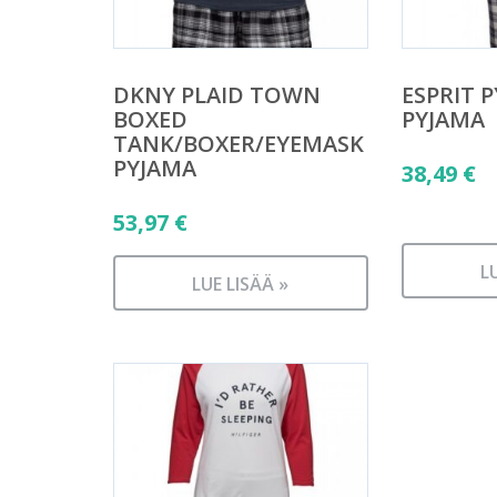
DKNY PLAID TOWN
ESPRIT 
BOXED
PYJAMA
TANK/BOXER/EYEMASK
PYJAMA
38,49
€
53,97
€
L
LUE LISÄÄ »