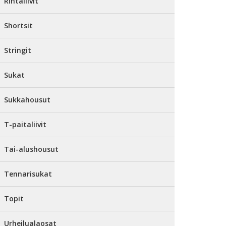
Rintaliivit
Shortsit
Stringit
Sukat
Sukkahousut
T-paitaliivit
Tai-alushousut
Tennarisukat
Topit
Urheilualaosat