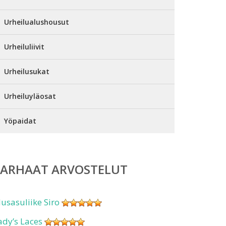
Urheilualushousut
Urheiluliivit
Urheilusukat
Urheiluyläosat
Yöpaidat
PARHAAT ARVOSTELUT
lusasuliike Siro
ady’s Laces