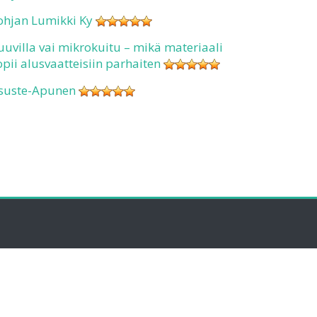
ohjan Lumikki Ky
uuvilla vai mikrokuitu – mikä materiaali
opii alusvaatteisiin parhaiten
suste-Apunen