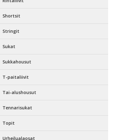
Rintaliivit
Shortsit
Stringit
Sukat
Sukkahousut
T-paitaliivit
Tai-alushousut
Tennarisukat
Topit
Urheilualaosat