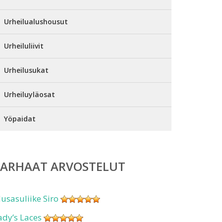
Urheilualushousut
Urheiluliivit
Urheilusukat
Urheiluyläosat
Yöpaidat
PARHAAT ARVOSTELUT
lusasuliike Siro
ady’s Laces