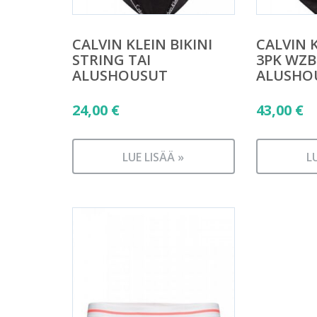
CALVIN KLEIN BIKINI
CALVIN K
STRING TAI
3PK WZB 
ALUSHOUSUT
ALUSHO
24,00
€
43,00
€
LUE LISÄÄ »
L