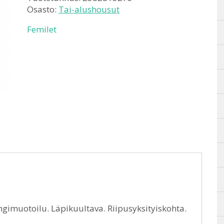
Osasto:
Tai-alushousut
Femilet
ingimuotoilu. Läpikuultava. Riipusyksityiskohta.