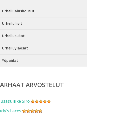
Urheilualushousut
Urheiluliivit
Urheilusukat
Urheiluyläosat
Yöpaidat
PARHAAT ARVOSTELUT
lusasuliike Siro
ady’s Laces