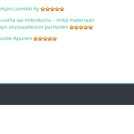
ohjan Lumikki Ky
uuvilla vai mikrokuitu – mikä materiaali
opii alusvaatteisiin parhaiten
suste-Apunen