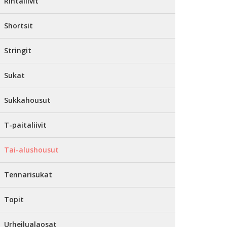
Rintaliivit
Shortsit
Stringit
Sukat
Sukkahousut
T-paitaliivit
Tai-alushousut
Tennarisukat
Topit
Urheilualaosat