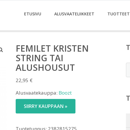
ETUSIVU
ALUSVAATELIIKKEET
TUOTTEET
FEMILET KRISTEN
STRING TAI
ALUSHOUSUT
E
22,95
€
Alusvaatekauppa:
Boozt
SIIRRY KAUPPAAN »
Tuotetunnus:
2382815275