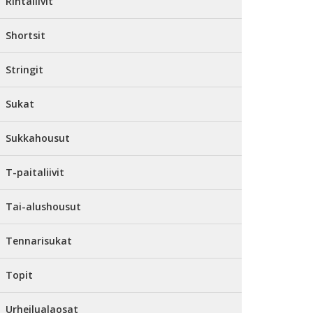
Rintaliivit
Shortsit
Stringit
Sukat
Sukkahousut
T-paitaliivit
Tai-alushousut
Tennarisukat
Topit
Urheilualaosat