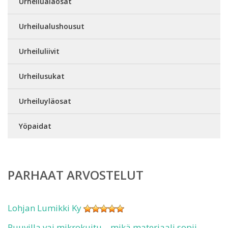
Urheilualaosat
Urheilualushousut
Urheiluliivit
Urheilusukat
Urheiluyläosat
Yöpaidat
PARHAAT ARVOSTELUT
Lohjan Lumikki Ky
Puuvilla vai mikrokuitu – mikä materiaali sopii