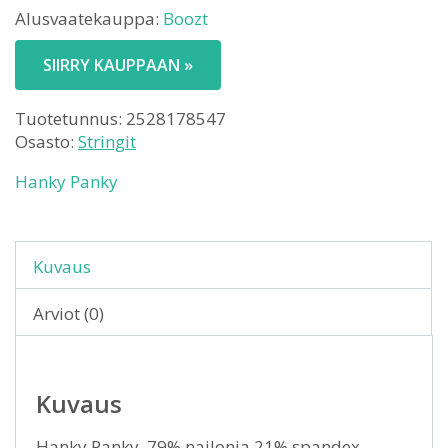
Alusvaatekauppa:
Boozt
SIIRRY KAUPPAAN »
Tuotetunnus:
2528178547
Osasto:
Stringit
Hanky Panky
Kuvaus
Arviot (0)
Kuvaus
Hanky Panky. 79% nailonia 21% spandex.