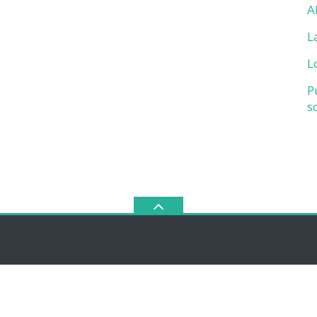
A
L
L
P
s