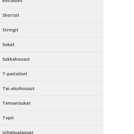
Rintaliivit
Shortsit
Stringit
Sukat
Sukkahousut
T-paitaliivit
Tai-alushousut
Tennarisukat
Topit
Urheilualaosat