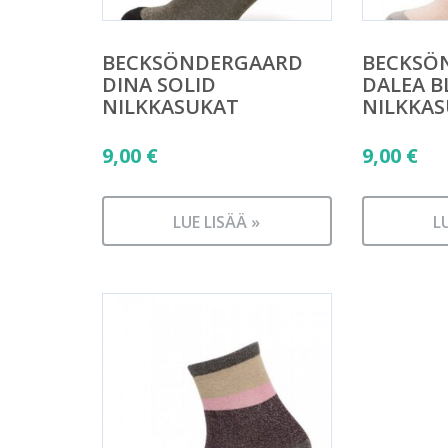
BECKSÖNDERGAARD
BECKSÖ
DINA SOLID
DALEA B
NILKKASUKAT
NILKKA
9,00
€
9,00
€
LUE LISÄÄ »
L