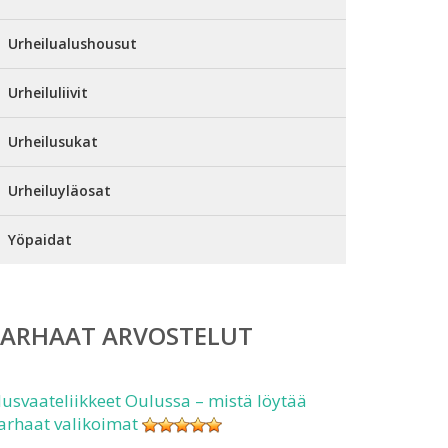
Urheilualushousut
Urheiluliivit
Urheilusukat
Urheiluyläosat
Yöpaidat
PARHAAT ARVOSTELUT
lusvaateliikkeet Oulussa – mistä löytää
arhaat valikoimat