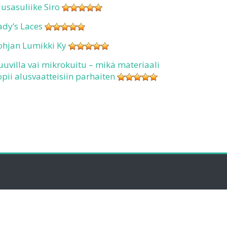
lusasuliike Siro
ady’s Laces
ohjan Lumikki Ky
uuvilla vai mikrokuitu – mikä materiaali
opii alusvaatteisiin parhaiten