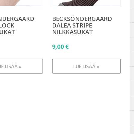
NDERGAARD
BECKSÖNDERGAARD
LOCK
DALEA STRIPE
SUKAT
NILKKASUKAT
9,00
€
UE LISÄÄ »
LUE LISÄÄ »