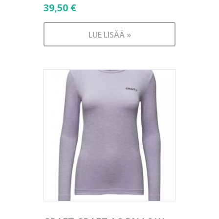
39,50
€
LUE LISÄÄ »