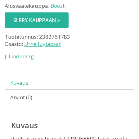
Alusvaatekauppa:
Boozt
SIIRRY KAUPPAAN »
Tuotetunnus:
2382761783
Osasto:
Urheiluyläosat
J. Lindeberg
Kuvaus
Arviot (0)
Kuvaus
Ruotsalainen brändi, J. LINDEBERG luo kauniita