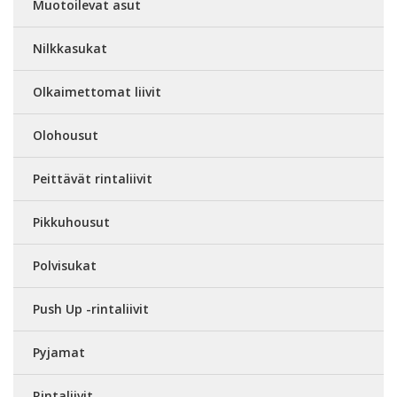
Muotoilevat asut
Nilkkasukat
Olkaimettomat liivit
Olohousut
Peittävät rintaliivit
Pikkuhousut
Polvisukat
Push Up -rintaliivit
Pyjamat
Rintaliivit