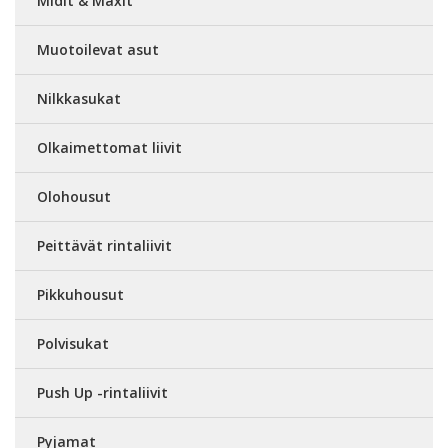
Midit & Maxit
Muotoilevat asut
Nilkkasukat
Olkaimettomat liivit
Olohousut
Peittävät rintaliivit
Pikkuhousut
Polvisukat
Push Up -rintaliivit
Pyjamat