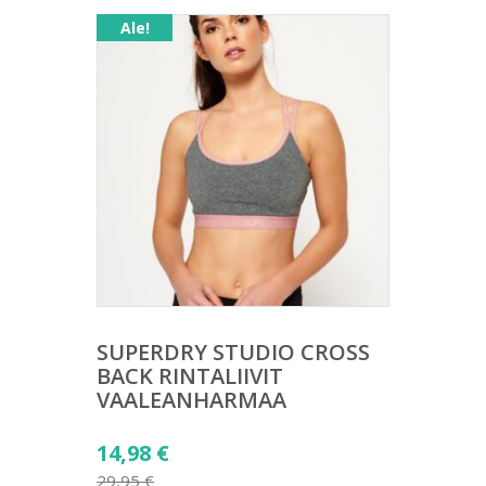
Ale!
SUPERDRY STUDIO CROSS
BACK RINTALIIVIT
VAALEANHARMAA
Alkuperäinen
14,98
€
hinta
29,95
€