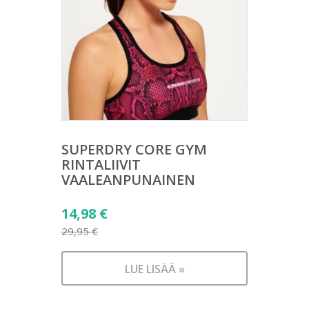
SUPERDRY CORE GYM
RINTALIIVIT
VAALEANPUNAINEN
Alkuperäinen
14,98
€
hinta
29,95
€
Nykyinen
oli:
hinta
29,95 €.
LUE LISÄÄ »
on:
14,98 €.