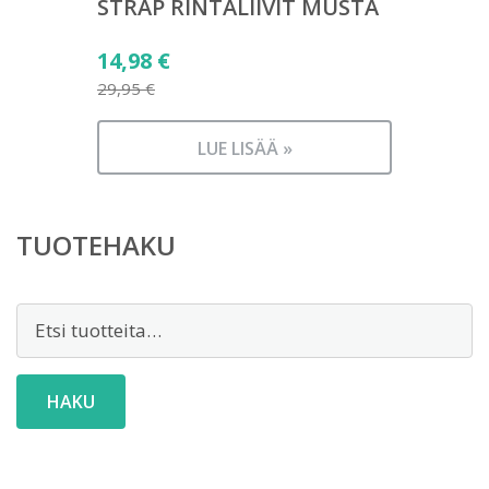
STRAP RINTALIIVIT MUSTA
Alkuperäinen
14,98
€
hinta
29,95
€
Nykyinen
oli:
hinta
29,95 €.
LUE LISÄÄ »
on:
14,98 €.
TUOTEHAKU
Etsi:
HAKU