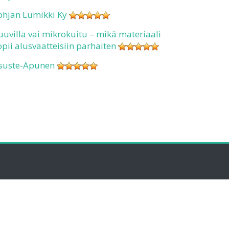
ohjan Lumikki Ky
uuvilla vai mikrokuitu – mikä materiaali
opii alusvaatteisiin parhaiten
suste-Apunen