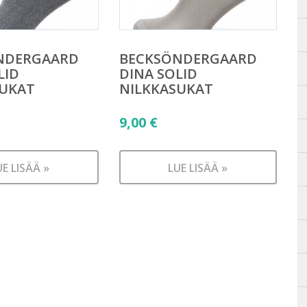
NDERGAARD
BECKSÖNDERGAARD
LID
DINA SOLID
SUKAT
NILKKASUKAT
9,00
€
UE LISÄÄ »
LUE LISÄÄ »