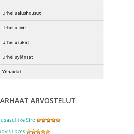
Urheilualushousut
Urheiluliivit
Urheilusukat
Urheiluyläosat
Yöpaidat
PARHAAT ARVOSTELUT
lusasuliike Siro
ady’s Laces