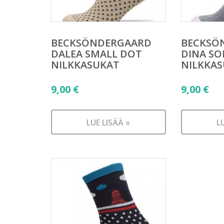
BECKSÖNDERGAARD
BECKSÖ
DALEA SMALL DOT
DINA SO
NILKKASUKAT
NILKKA
9,00
€
9,00
€
LUE LISÄÄ »
L