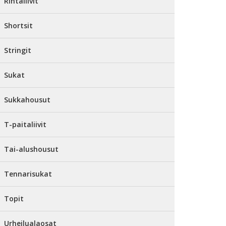
Rintaliivit
Shortsit
Stringit
Sukat
Sukkahousut
T-paitaliivit
Tai-alushousut
Tennarisukat
Topit
Urheilualaosat