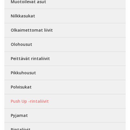
Muotoilevat asut
Nilkkasukat
Olkaimettomat liivit
Olohousut
Peittävät rintaliivit
Pikkuhousut
Polvisukat
Push Up -rintaliivit
Pyjamat
Rintaliivit