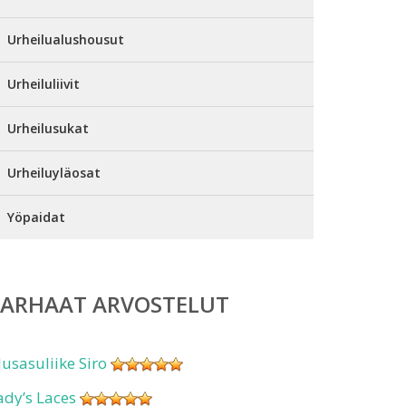
Urheilualushousut
Urheiluliivit
Urheilusukat
Urheiluyläosat
Yöpaidat
PARHAAT ARVOSTELUT
lusasuliike Siro
ady’s Laces