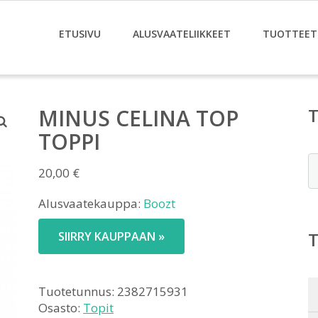
ETUSIVU
ALUSVAATELIIKKEET
TUOTTEET
MINUS CELINA TOP
TOPPI
E
20,00
€
Alusvaatekauppa:
Boozt
SIIRRY KAUPPAAN »
Tuotetunnus:
2382715931
Osasto:
Topit