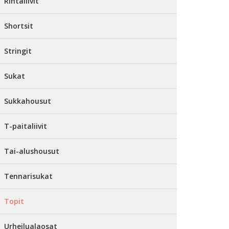
Rintaliivit
Shortsit
Stringit
Sukat
Sukkahousut
T-paitaliivit
Tai-alushousut
Tennarisukat
Topit
Urheilualaosat