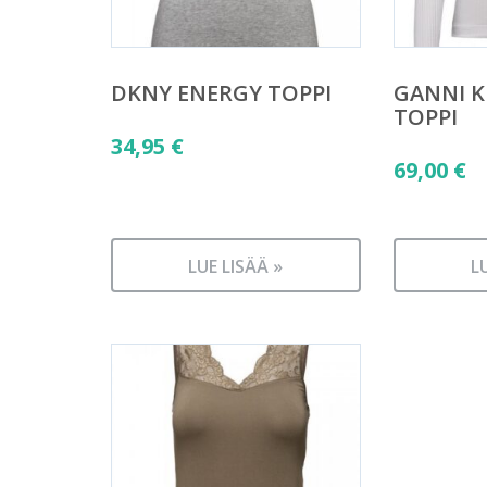
DKNY ENERGY TOPPI
GANNI 
TOPPI
34,95
€
69,00
€
LUE LISÄÄ »
L