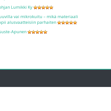
ohjan Lumikki Ky
uuvilla vai mikrokuitu – mikä materiaali
opii alusvaatteisiin parhaiten
suste-Apunen