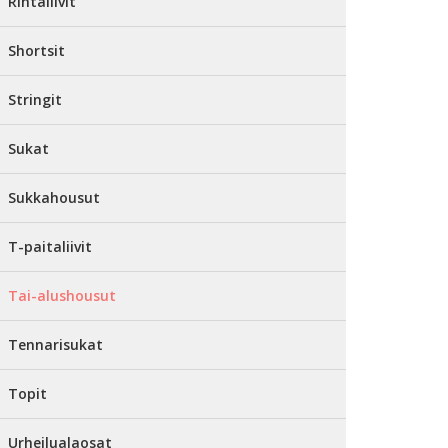
Rintaliivit
Shortsit
Stringit
Sukat
Sukkahousut
T-paitaliivit
Tai-alushousut
Tennarisukat
Topit
Urheilualaosat