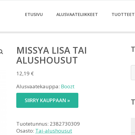
ETUSIVU
ALUSVAATELIIKKEET
TUOTTEET
MISSYA LISA TAI
ALUSHOUSUT
E
12,19
€
Alusvaatekauppa:
Boozt
SIIRRY KAUPPAAN »
Tuotetunnus:
2382730309
Osasto:
Tai-alushousut