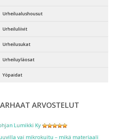
Urheilualushousut
Urheiluliivit
Urheilusukat
Urheiluyläosat
Yöpaidat
PARHAAT ARVOSTELUT
ohjan Lumikki Ky
uuvilla vai mikrokuitu – mikä materiaali