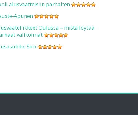
opii alusvaatteisiin parhaiten
suste-Apunen
lusvaateliikkeet Oulussa – mistä löytää
arhaat valikoimat
lusasuliike Siro