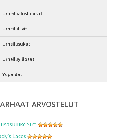
Urheilualushousut
Urheiluliivit
Urheilusukat
Urheiluyläosat
Yöpaidat
PARHAAT ARVOSTELUT
lusasuliike Siro
ady’s Laces