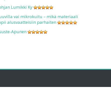
ohjan Lumikki Ky
uuvilla vai mikrokuitu – mikä materiaali
opii alusvaatteisiin parhaiten
suste-Apunen