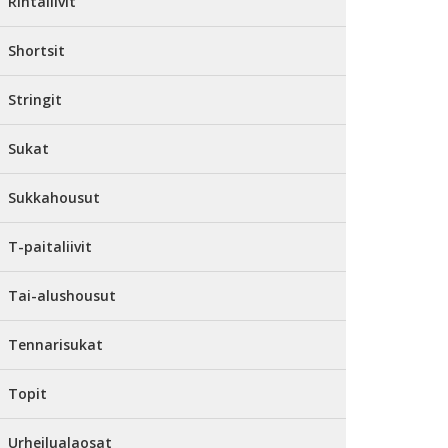
Rintaliivit
Shortsit
Stringit
Sukat
Sukkahousut
T-paitaliivit
Tai-alushousut
Tennarisukat
Topit
Urheilualaosat