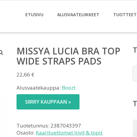
ETUSIVU
ALUSVAATELIIKKEET
TUOTTEET
MISSYA LUCIA BRA TOP
WIDE STRAPS PADS
E
22,66
€
Alusvaatekauppa:
Boozt
SIIRRY KAUPPAAN »
Tuotetunnus:
2387043397
Osasto:
Kaarituettomat liivit & topit