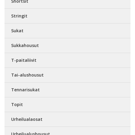
Shortsit
Stringit
Sukat
Sukkahousut
T-paitaliivit
Tai-alushousut
Tennarisukat
Topit
Urheilualaosat
Urheilualushousut