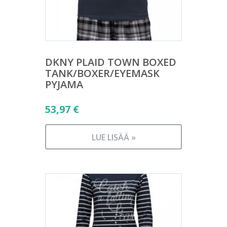
DKNY PLAID TOWN BOXED
TANK/BOXER/EYEMASK
PYJAMA
53,97
€
LUE LISÄÄ »