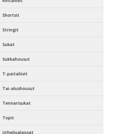
Rintaliivit
Shortsit
Stringit
Sukat
Sukkahousut
T-paitaliivit
Tai-alushousut
Tennarisukat
Topit
Urheilualaosat