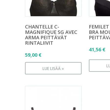
CHANTELLE C-
FEMILET
MAGNIFIQUE SG AVEC
BRA MOU
ARMA PEITTÄVÄT
PEITTÄV
RINTALIIVIT
41,56
€
59,00
€
L
LUE LISÄÄ »