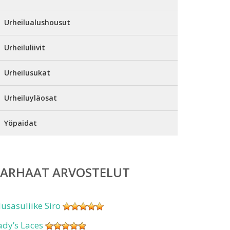
Urheilualushousut
Urheiluliivit
Urheilusukat
Urheiluyläosat
Yöpaidat
PARHAAT ARVOSTELUT
lusasuliike Siro
ady’s Laces