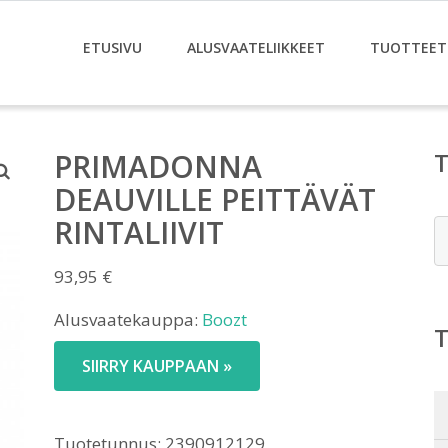
ETUSIVU
ALUSVAATELIIKKEET
TUOTTEET
PRIMADONNA
DEAUVILLE PEITTÄVÄT
RINTALIIVIT
E
93,95
€
Alusvaatekauppa:
Boozt
SIIRRY KAUPPAAN »
Tuotetunnus:
2390912129