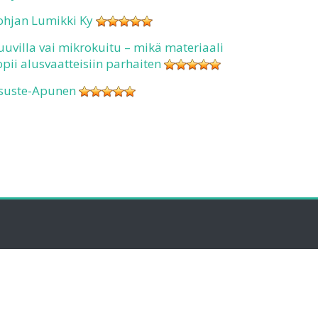
ohjan Lumikki Ky
uuvilla vai mikrokuitu – mikä materiaali
opii alusvaatteisiin parhaiten
suste-Apunen