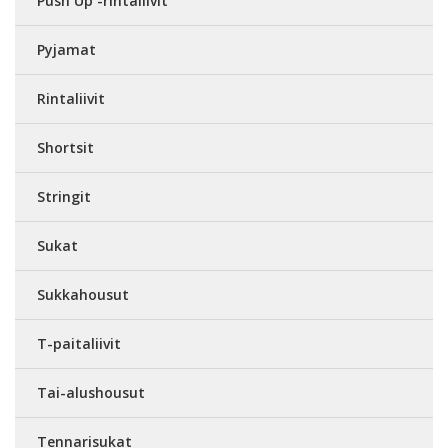
Push Up -rintaliivit
Pyjamat
Rintaliivit
Shortsit
Stringit
Sukat
Sukkahousut
T-paitaliivit
Tai-alushousut
Tennarisukat