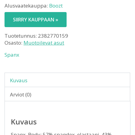
Alusvaatekauppa:
Boozt
SIIRRY KAUPPAAN »
Tuotetunnus:
2382770159
Osasto:
Muotoilevat asut
Spanx
Kuvaus
Arviot (0)
Kuvaus
Spanx. Body: 57% spandex, elastaani, 43%