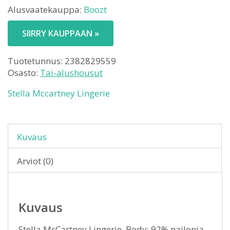
Alusvaatekauppa:
Boozt
SIIRRY KAUPPAAN »
Tuotetunnus:
2382829559
Osasto:
Tai-alushousut
Stella Mccartney Lingerie
Kuvaus
Arviot (0)
Kuvaus
Stella McCartney Lingerie. Body: 92% nailonia