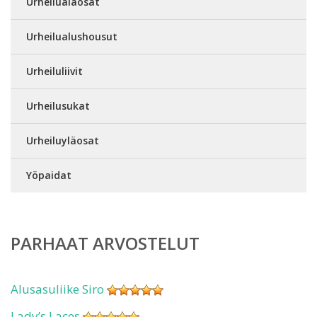
Urheilualaosat
Urheilualushousut
Urheiluliivit
Urheilusukat
Urheiluyläosat
Yöpaidat
PARHAAT ARVOSTELUT
Alusasuliike Siro
Lady’s Laces