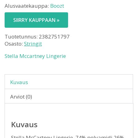
Alusvaatekauppa:
Boozt
SIIRRY KAUPPAAN »
Tuotetunnus:
2382751797
Osasto:
Stringit
Stella Mccartney Lingerie
Kuvaus
Arviot (0)
Kuvaus
Stella McCartney Lingerie. 74% polyamidi 26%