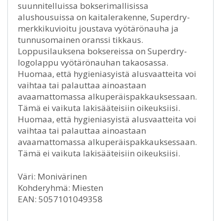
suunnitelluissa bokserimallisissa
alushousuissa on kaitalerakenne, Superdry-
merkkikuvioitu joustava vyötärönauha ja
tunnusomainen oranssi tikkaus.
Loppusilauksena boksereissa on Superdry-
logolappu vyötärönauhan takaosassa.
Huomaa, että hygieniasyistä alusvaatteita voi
vaihtaa tai palauttaa ainoastaan
avaamattomassa alkuperäispakkauksessaan.
Tämä ei vaikuta lakisääteisiin oikeuksiisi.
Huomaa, että hygieniasyistä alusvaatteita voi
vaihtaa tai palauttaa ainoastaan
avaamattomassa alkuperäispakkauksessaan.
Tämä ei vaikuta lakisääteisiin oikeuksiisi.
Väri: Monivärinen
Kohderyhmä: Miesten
EAN: 5057101049358