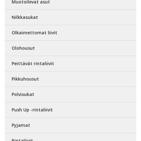
Muotoilevat asut
Nilkkasukat
Olkaimettomat liivit
Olohousut
Peittävät rintaliivit
Pikkuhousut
Polvisukat
Push Up -rintaliivit
Pyjamat
Rintaliivit