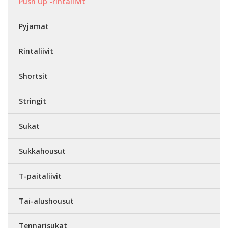
Push Up -rintaliivit
Pyjamat
Rintaliivit
Shortsit
Stringit
Sukat
Sukkahousut
T-paitaliivit
Tai-alushousut
Tennarisukat