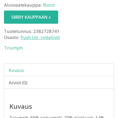
Alusvaatekauppa:
Boozt
SIIRRY KAUPPAAN »
Tuotetunnus:
2382728741
Osasto:
Push Up -rintaliivit
Triumph
Kuvaus
Arviot (0)
Kuvaus
Triumph. 66% polyamidi, 20% elastaani, 14%