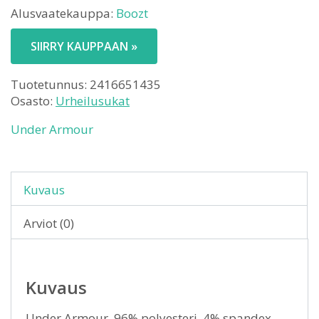
Alusvaatekauppa:
Boozt
SIIRRY KAUPPAAN »
Tuotetunnus:
2416651435
Osasto:
Urheilusukat
Under Armour
Kuvaus
Arviot (0)
Kuvaus
Under Armour. 96% polyesteri, 4% spandex.