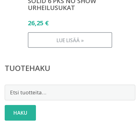
SOLID 6 PKS NO SHOW
URHEILUSUKAT
26,25
€
LUE LISÄÄ »
TUOTEHAKU
Etsi:
HAKU